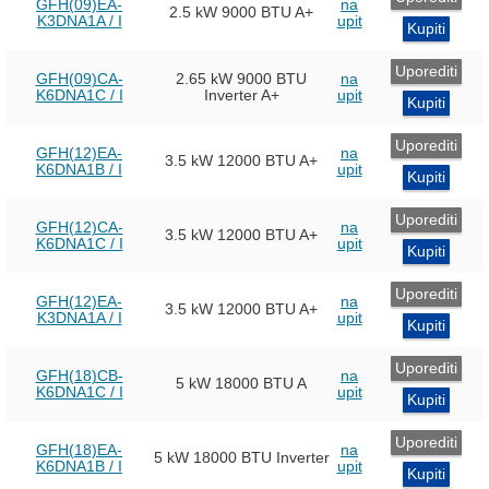
GFH(09)EA-
na
2.5 kW
9000 BTU
A+
K3DNA1A / I
upit
Kupiti
Uporediti
GFH(09)CA-
2.65 kW
9000 BTU
na
K6DNA1C / I
Inverter
A+
upit
Kupiti
Uporediti
GFH(12)EA-
na
3.5 kW
12000 BTU
A+
K6DNA1B / I
upit
Kupiti
Uporediti
GFH(12)CA-
na
3.5 kW
12000 BTU
A+
K6DNA1C / I
upit
Kupiti
Uporediti
GFH(12)EA-
na
3.5 kW
12000 BTU
A+
K3DNA1A / I
upit
Kupiti
Uporediti
GFH(18)CB-
na
5 kW
18000 BTU
A
K6DNA1C / I
upit
Kupiti
Uporediti
GFH(18)EA-
na
5 kW
18000 BTU Inverter
K6DNA1B / I
upit
Kupiti