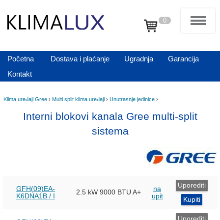
0
Početna
Dostava i plaćanje
Ugradnja
Garancija
Kontakt
Klima uređaji Gree
›
Multi split klima uređaji
›
Unutrasnje jedinice
›
Interni blokovi kanala Gree multi-split
sistema
Uporediti
GFH(09)EA-
na
2.5 kW
9000 BTU
A+
K6DNA1B / I
upit
Kupiti
Uporediti