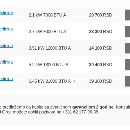
edinica
2.1 kW
7000 BTU
A
20 700
RSD
edinica
2.7 kW
9000 BTU
A
23 300
RSD
edinica
3.51 kW
12000 BTU
A
24 100
RSD
edinica
5.2 kW
18000 BTU
A
30 400
RSD
edinica
6.45 kW
21000 BTU
A++
39 100
RSD
ice predlažemo da kupite sa zvaničnom
garancijom 2 godine
. Konsult
mi Gree možete dobiti pozivom na +381 62 177-96-39 .