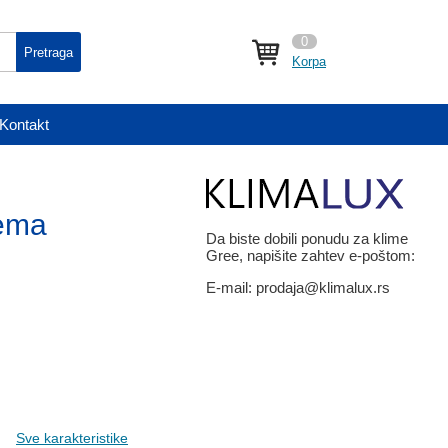
0
Pretraga
Korpa
Kontakt
tema
Da biste dobili ponudu za klime
Gree, napišite zahtev e-poštom:
E-mail:
prodaja@klimalux.rs
Sve karakteristike