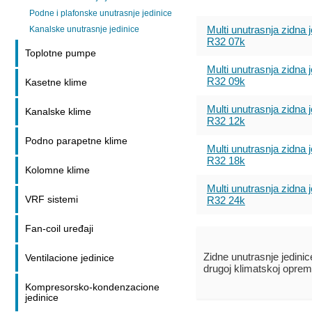
Podne i plafonske unutrasnje jedinice
Multi unutrasnja zidna j
Kanalske unutrasnje jedinice
R32 07k
Toplotne pumpe
Multi unutrasnja zidna j
R32 09k
Kasetne klime
Multi unutrasnja zidna j
Kanalske klime
R32 12k
Podno parapetne klime
Multi unutrasnja zidna j
R32 18k
Kolomne klime
Multi unutrasnja zidna j
R32 24k
VRF sistemi
Fan-coil uređaji
Zidne unutrasnje jedin
Ventilacione jedinice
drugoj klimatskoj opre
Kompresorsko-kondenzacione
jedinice