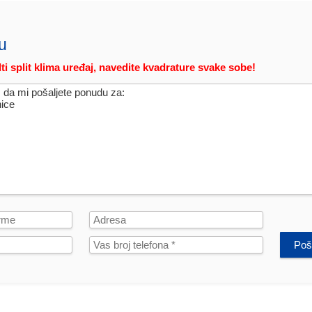
u
ti split klima uređaj, navedite kvadrature svake sobe!
Poša