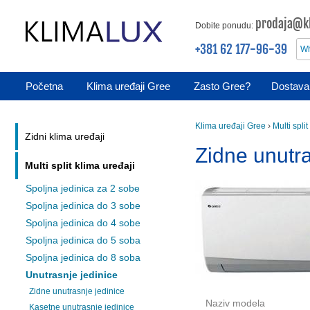
prodaja@kl
Dobite ponudu:
+381 62 177-96-39
Wh
Početna
Klima uređaji Gree
Zasto Gree?
Dostava 
Klima uređaji Gree
›
Multi spli
Zidni klima uređaji
Zidne unutra
Multi split klima uređaji
Spoljna jedinica za 2 sobe
Spoljna jedinica do 3 sobe
Spoljna jedinica do 4 sobe
Spoljna jedinica do 5 soba
Spoljna jedinica do 8 soba
Unutrasnje jedinice
Zidne unutrasnje jedinice
Naziv modela
Kasetne unutrasnje jedinice