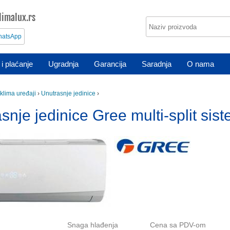
imalux.rs
atsApp
i plaćanje
Ugradnja
Garancija
Saradnja
O nama
t klima uređaji
›
Unutrasnje jedinice
›
snje jedinice Gree multi-split sis
Snaga hlađenja
Cena sa PDV-om