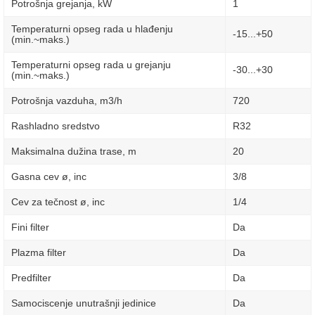
Potrošnja grejanja, kW
1
Temperaturni opseg rada u hlađenju
-15...+50
(min.~maks.)
Temperaturni opseg rada u grejanju
-30...+30
(min.~maks.)
Potrošnja vazduha, m3/h
720
Rashladno sredstvo
R32
Maksimalna dužina trase, m
20
Gasna cev ø, inc
3/8
Cev za tečnost ø, inc
1/4
Fini filter
Da
Plazma filter
Da
Predfilter
Da
Samociscenje unutrašnji jedinice
Da