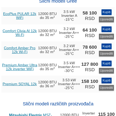
Slični modeli Gree
3.5 kW
58 100
Kupiti
EcoPlus PULAR 12k
12000 BTU
Inverter
A
2
WiFi
do 35 m
RSD
-15°C
Uporediti
3.2 kW
64 100
Kupiti
Comfort Clivia AI 12k
12000 BTU
Inverter
A++
2
Wi-Fi
do 32 m
RSD
-25°C
Uporediti
3.2 kW
78 600
Kupiti
Comfort Amber Pro
12000 BTU
Inverter
A++
2
12k Wi-Fi
do 32 m
RSD
-25°C
Uporediti
3.5 kW
127 800
Kupiti
Premium Amber Ultra
12000 BTU
Inverter
A+++
2
12k inverter WiFi
do 35 m
RSD
-30°C
Uporediti
3.53 kW
158 100
Kupiti
12000 BTU
Premium SOYAL 12k
Inverter
A+++
2
do 36 m
RSD
-25°C
Uporediti
Slični modeli različitih proizvođača
Inverter
115 100
Mitsubishi Electric
MSZ-
12000 BTU