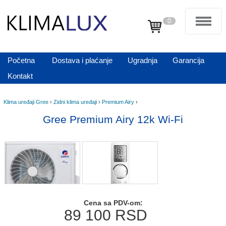
0
Početna
Dostava i plaćanje
Ugradnja
Garancija
Kontakt
Klima uređaji Gree
›
Zidni klima uređaji
›
Premium Airy
›
Gree Premium Airy 12k Wi-Fi
Cena sa PDV-om:
89 100
RSD