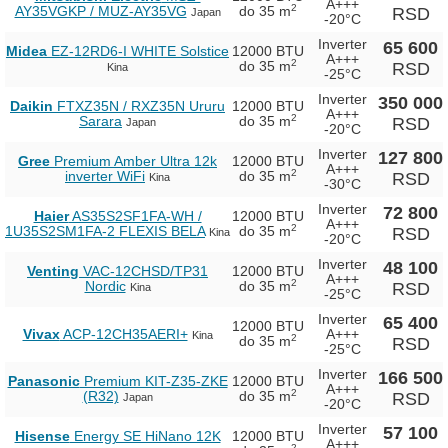
A+++
2
AY35VGKP / MUZ-AY35VG
do 35 m
RSD
Japan
-20°C
Inverter
65 600
Midea
EZ-12RD6-I WHITE Solstice
12000 BTU
A+++
2
do 35 m
RSD
Kina
-25°C
Inverter
350 000
Daikin
FTXZ35N / RXZ35N Ururu
12000 BTU
A+++
2
Sarara
do 35 m
RSD
Japan
-20°C
Inverter
127 800
Gree
Premium Amber Ultra 12k
12000 BTU
A+++
2
inverter WiFi
do 35 m
RSD
Kina
-30°C
Inverter
72 800
Haier
AS35S2SF1FA-WH /
12000 BTU
A+++
2
1U35S2SM1FA-2 FLEXIS BELA
do 35 m
RSD
Kina
-20°C
Inverter
48 100
Venting
VAC-12CHSD/TP31
12000 BTU
A+++
2
Nordic
do 35 m
RSD
Kina
-25°C
Inverter
65 400
12000 BTU
Vivax
ACP-12CH35AERI+
A+++
Kina
2
do 35 m
RSD
-25°C
Inverter
166 500
Panasonic
Premium KIT-Z35-ZKE
12000 BTU
A+++
2
(R32)
do 35 m
RSD
Japan
-20°C
Inverter
57 100
Hisense
Energy SE HiNano 12K
12000 BTU
A+++
2