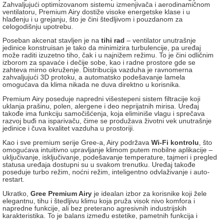
Zahvaljujući optimizovanom sistemu izmenjivača i aerodinamičnom
ventilatoru, Premium Airy dostiže visoke energetske klase i u
hlađenju i u grejanju, što je čini štedljivom i pouzdanom za
celogodišnju upotrebu.
Poseban akcenat stavljen je na
tihi rad
– ventilator unutrašnje
jedinice konstruisan je tako da minimizira turbulencije, pa uređaj
može raditi izuzetno tiho, čak i u najnižem režimu. To je čini odličnim
izborom za spavaće i dečije sobe, kao i radne prostore gde se
zahteva mirno okruženje. Distribucija vazduha je ravnomerna
zahvaljujući 3D protoku, a automatsko podešavanje lamela
omogućava da klima nikada ne duva direktno u korisnika.
Premium Airy poseduje napredni višestepeni sistem filtracije koji
uklanja prašinu, polen, alergene i deo neprijatnih mirisa. Uređaj
takođe ima funkciju samočišćenja, koja eliminiše vlagu i sprečava
razvoj buđi na isparivaču, čime se produžava životni vek unutrašnje
jedinice i čuva kvalitet vazduha u prostoriji.
Kao i sve premium serije Gree-a, Airy podržava
Wi-Fi kontrolu
, što
omogućava intuitivno upravljanje klimom putem mobilne aplikacije –
uključivanje, isključivanje, podešavanje temperature, tajmeri i pregled
statusa uređaja dostupni su u svakom trenutku. Uređaj takođe
poseduje turbo režim, noćni režim, inteligentno odvlaživanje i auto-
restart.
Ukratko,
Gree Premium Airy
je idealan izbor za korisnike koji žele
elegantnu, tihu i štedljivu klimu koja pruža visok nivo komfora i
napredne funkcije, ali bez preterano agresivnih industrijskih
karakteristika. To je balans između estetike, pametnih funkcija i