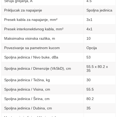
Struja grejanja, A
4.5
Prikljucak za napajanje
Spoljna jedinica
Presek kabla za napajanje, mm²
3х1
Presek interkonektivnog kabla, mm²
4х1
Maksimalna visinska razlika, m
10
Povezivanje sa pametnom kucom
Opcija
Spoljna jedinica / Nivo buke, dBa
53
55.5 x 80.2 x
Spoljna jedinica / Dimenzije (VkSkD), сm
35
Spoljna jedinica / Težina, kg
30
Spoljna jedinica / Visina, сm
55.5
Spoljna jedinica / Širina, сm
80.2
Spoljna jedinica / Dubina, сm
35