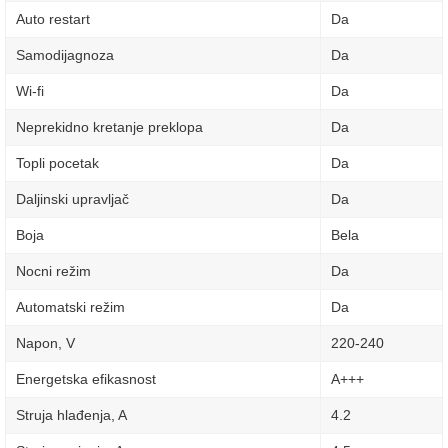
Auto restart
Da
Samodijagnoza
Da
Wi-fi
Da
Neprekidno kretanje preklopa
Da
Topli pocetak
Da
Daljinski upravljač
Da
Boja
Bela
Nocni režim
Da
Automatski režim
Da
Napon, V
220-240
Energetska efikasnost
A+++
Struja hlađenja, A
4.2