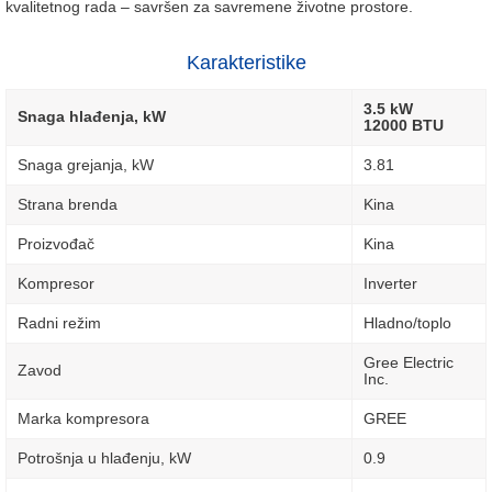
kvalitetnog rada – savršen za savremene životne prostore.
Karakteristike
3.5 kW
Snaga hlađenja, kW
12000 BTU
Snaga grejanja, kW
3.81
Strana brenda
Kina
Proizvođač
Kina
Kompresor
Inverter
Radni režim
Hladno/toplo
Gree Electric
Zavod
Inc.
Marka kompresora
GREE
Potrošnja u hlađenju, kW
0.9