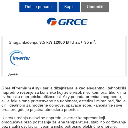
Dobite ponudu
Kupiti
Uporediti
2
Snaga hlađenja:
3.5 kW 12000 BTU
za ≈ 35 m
.
A+++
Gree «Premium Airy»
serija dizajnirana je kao elegantno i tehnološki
napredno rešenje za korisnike koji žele visok nivo komfora, tihu klimu
i vrhunsku energetsku efikasnost. Airy pripada premium segmentu,
ali je fokusirana prvenstveno na udobnost, estetiku i miran rad, što je
čini idealnom za moderne domove, spavaće sobe, kancelarije i sve
prostore gde je prijatna atmosfera prioritet.
U srcu uređaja nalazi se napredni inverter kompresor koji
omogućava brzo postizanje željene temperature, stabilno održavanje
bez naglih oscilacija i veoma nisku potrošnju električne energije.