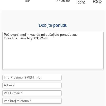
do 35 m
RSD
Kina
-22°C
Dobijte ponudu