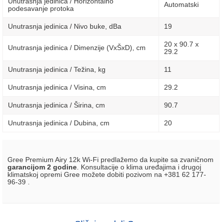
Unutrasnja jedinica / Horizontalno
Automatski
podesavanje protoka
Unutrasnja jedinica / Nivo buke, dBa
19
20 x 90.7 x
Unutrasnja jedinica / Dimenzije (VxŠxD), сm
29.2
Unutrasnja jedinica / Težina, kg
11
Unutrasnja jedinica / Visina, сm
29.2
Unutrasnja jedinica / Širina, сm
90.7
Unutrasnja jedinica / Dubina, сm
20
Gree Premium Airy 12k Wi-Fi predlažemo da kupite sa zvaničnom
garancijom 2 godine
. Konsultacije o klima uređajima i drugoj
klimatskoj opremi Gree možete dobiti pozivom na +381 62 177-
96-39 .