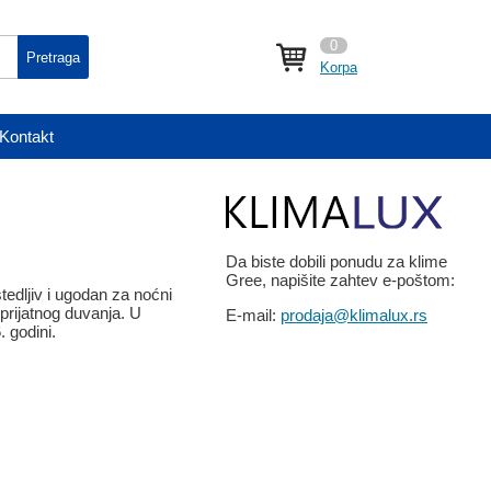
0
Pretraga
Korpa
Kontakt
Da biste dobili ponudu za klime
Gree, napišite zahtev e-poštom:
tedljiv i ugodan za noćni
prijatnog duvanja. U
E-mail:
prodaja@klimalux.rs
 godini.