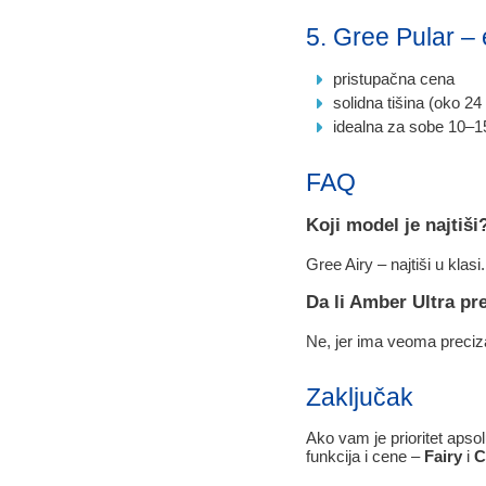
5. Gree Pular –
pristupačna cena
solidna tišina (oko 24
idealna za sobe 10–1
FAQ
Koji model je najtiši
Gree Airy – najtiši u klasi.
Da li Amber Ultra pr
Ne, jer ima veoma preciza
Zaključak
Ako vam je prioritet apsol
funkcija i cene –
Fairy
i
C