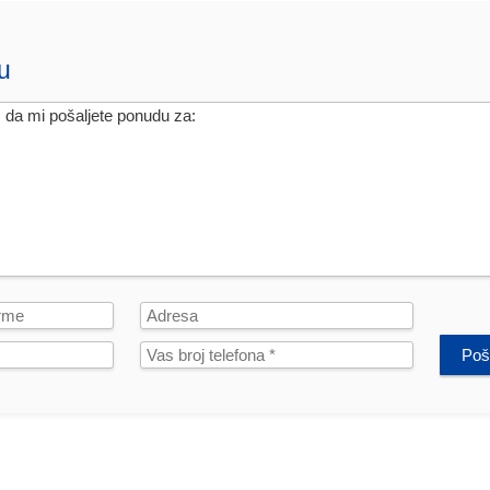
u
Poša