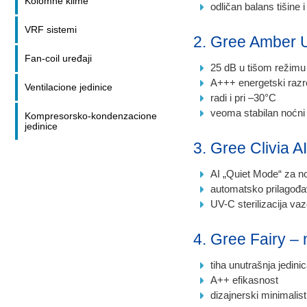
Kolomne klime
odličan balans tišine i
VRF sistemi
2. Gree Amber Ul
Fan-coil uređaji
25 dB u tišom režimu
A+++ energetski razr
Ventilacione jedinice
radi i pri –30°C
veoma stabilan noćni
Kompresorsko-kondenzacione
jedinice
3. Gree Clivia AI
AI „Quiet Mode“ za n
automatsko prilagođa
UV-C sterilizacija va
4. Gree Fairy – 
tiha unutrašnja jedin
A++ efikasnost
dizajnerski minimalist