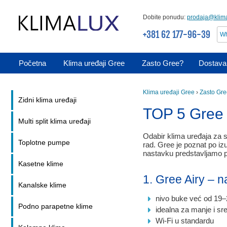
Dobite ponudu:
prodaja@klima
+381 62 177-96-39
Wh
Početna
Klima uređaji Gree
Zasto Gree?
Dostava 
Klima uređaji Gree
›
Zasto Gr
Zidni klima uređaji
TOP 5 Gree 
Multi split klima uređaji
Odabir klima uređaja za s
Toplotne pumpe
rad. Gree je poznat po iz
nastavku predstavljamo p
Kasetne klime
1. Gree Airy – n
Kanalske klime
nivo buke već od 19
Podno parapetne klime
idealna za manje i sr
Wi-Fi u standardu