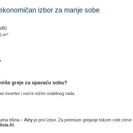
 ekonomičan izbor za manje sobe
 dB)
5 m²
?
eviše greje za spavaću sobu?
n inverter i noćni režim stabilnog rada.
utna tišina –
Airy
je prvi izbor. Za premium grejanje tokom cele zime
livia AI
.