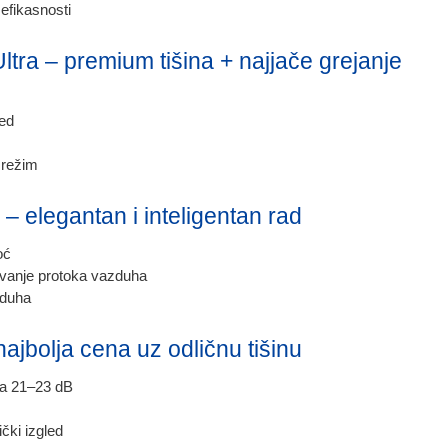
 efikasnosti
tra – premium tišina + najjače grejanje
ed
 režim
 – elegantan i inteligentan rad
oć
vanje protoka vazduha
zduha
najbolja cena uz odličnu tišinu
ica 21–23 dB
ički izgled