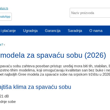
lux.rs
atsApp
i plaćanje
Ugradnja
Garancija
Saradnja
O nama
ee?
›
modela za spavaću sobu (2026)
pavaću sobu zahteva poseban pristup: uređaj mora biti tih, stabilan, š
uzetno tihim modelima, koji omogućavaju kvalitetan san bez buke i ne
et najboljih Gree modela za spavaće sobe na srpskom tržištu u 2026.
ajtiša klima za spavaću sobu
–21 dB
ednje sobe