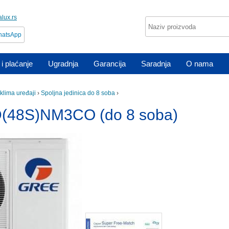
lux.rs
atsApp
i plaćanje
Ugradnja
Garancija
Saradnja
O nama
t klima uređaji
›
Spoljna jedinica do 8 soba
›
48S)NM3CO (do 8 soba)