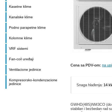
Kasetne klime
Kanalske klime
Podno parapetne klime
Kolomne klime
VRF sistemi
Fan-coil uređaji
Cena sa PDV-om:
na upi
Ventilacione jedinice
Kompresorsko-kondenzacione
jedinice
Snaga hlađenja:
14 k
GWHD(48S)NM3CO (do 8 sob
stabilan i bezbedan rad 