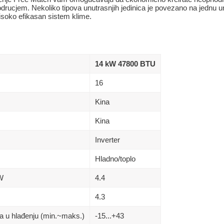
odrucjem. Nekoliko tipova unutrasnjih jedinica je povezano na jednu u
visoko efikasan sistem klime.
14 kW 47800 BTU
16
Kina
Kina
Inverter
Hladno/toplo
kW
4.4
4.3
a u hlađenju (min.~maks.)
-15...+43