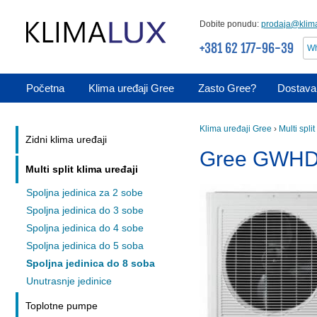
Dobite ponudu:
prodaja@klima
+381 62 177-96-39
Wh
Početna
Klima uređaji Gree
Zasto Gree?
Dostava 
Klima uređaji Gree
›
Multi spli
Zidni klima uređaji
Gree GWHD(
Multi split klima uređaji
Spoljna jedinica za 2 sobe
Spoljna jedinica do 3 sobe
Spoljna jedinica do 4 sobe
Spoljna jedinica do 5 soba
Spoljna jedinica do 8 soba
Unutrasnje jedinice
Toplotne pumpe