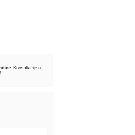
odine
. Konsultacije o
9 .