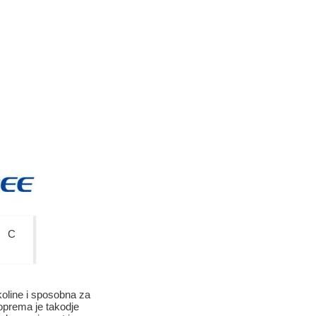
C
oline i sposobna za
oprema je takodje