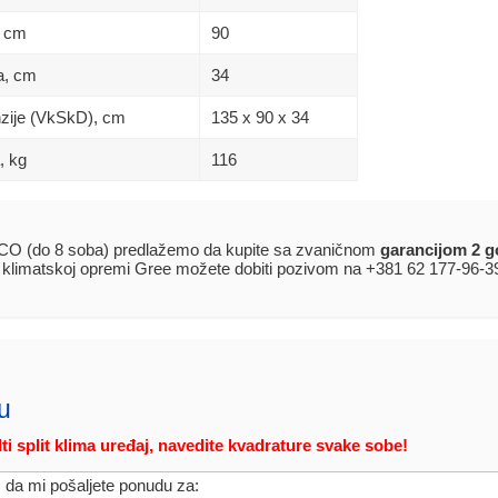
, сm
90
na, сm
34
nzije (VkSkD), сm
135 x 90 x 34
, kg
116
(do 8 soba) predlažemo da kupite sa zvaničnom
garancijom 2 g
j klimatskoj opremi Gree možete dobiti pozivom na +381 62 177-96-3
u
ti split klima uređaj, navedite kvadrature svake sobe!