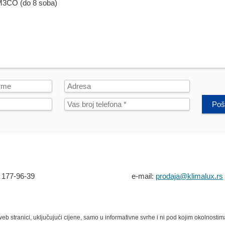
Poša
 177-96-39
e-mail:
prodaja@klimalux.rs
eb stranici, uključujući cijene, samo u informativne svrhe i ni pod kojim okolnosti