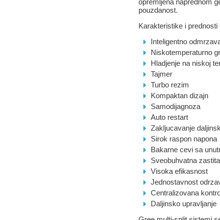
opremljena naprednom ge
pouzdanost.
Karakteristike i prednosti
Inteligentno odmrzav
Niskotemperaturno gr
Hladjenje na niskoj t
Tajmer
Turbo rezim
Kompaktan dizajn
Samodijagnoza
Auto restart
Zakljucavanje daljins
Sirok raspon napona
Bakarne cevi sa unut
Sveobuhvatna zastita
Visoka efikasnost
Jednostavnost odrza
Centralizovana kontro
Daljinsko upravljanje
Gree multi-split sistemi