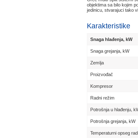
objektima sa bilo kojim p
jedinicu, stvarajuci tako 
Karakteristike
Snaga hlađenja, kW
Snaga grejanja, kW
Zemlja
Proizvođač
Kompresor
Radni režim
Potrošnja u hlađenju, 
Potrošnja grejanja, kW
Temperaturni opseg rad