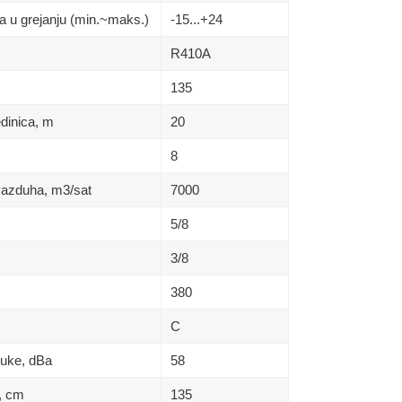
a u grejanju (min.~maks.)
-15...+24
R410A
135
edinica, m
20
8
vazduha, m3/sat
7000
5/8
3/8
380
C
buke, dBa
58
a, сm
135