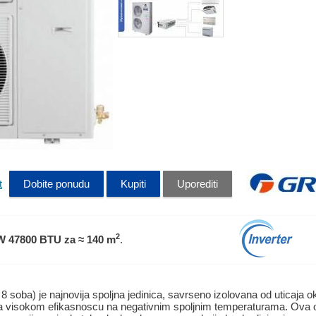
t
Dobite ponudu
Kupiti
Uporediti
2
W 47800 BTU
za ≈ 140 m
.
a) je najnovija spoljna jedinica, savrseno izolovana od uticaja ok
sa visokom efikasnoscu na negativnim spoljnim temperaturama. Ova 