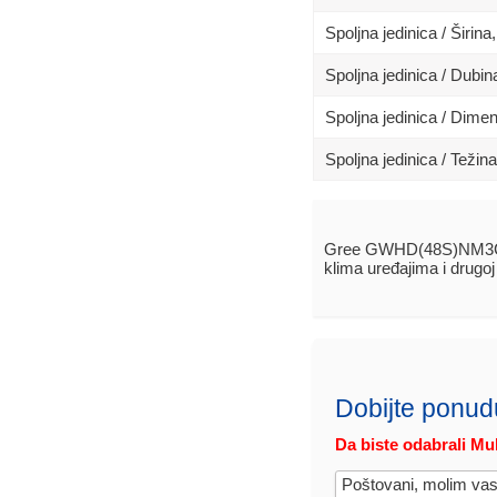
Spoljna jedinica / Širina
Spoljna jedinica / Dubi
Spoljna jedinica / Dime
Spoljna jedinica / Težina
Gree GWHD(48S)NM3CO 
klima uređajima i drugo
Dobijte ponud
Da biste odabrali Mul