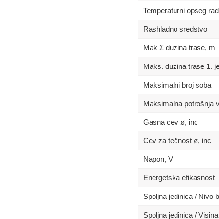
Temperaturni opseg rad
Rashladno sredstvo
Mak Σ duzina trase, m
Maks. duzina trase 1. j
Maksimalni broj soba
Maksimalna potrošnja 
Gasna cev ø, inc
Cev za tečnost ø, inc
Napon, V
Energetska efikasnost
Spoljna jedinica / Nivo 
Spoljna jedinica / Visin