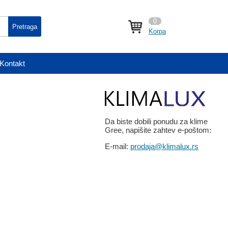
0
Pretraga
Korpa
Kontakt
Da biste dobili ponudu za klime
Gree, napišite zahtev e-poštom:
E-mail:
prodaja@klimalux.rs