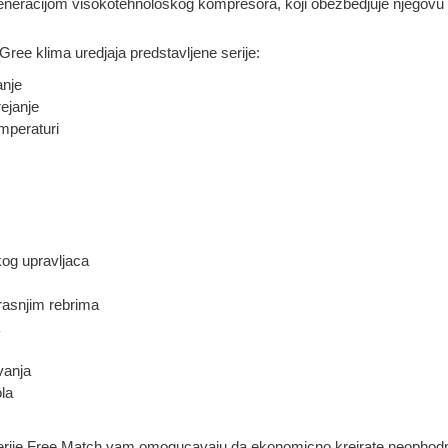
neracijom visokotehnoloskog kompresora, koji obezbedjuje njegovu
 Gree klima uredjaja predstavljene serije:
anje
ejanje
emperaturi
kog upravljaca
rasnjim rebrima
vanja
la
 serije Free Match vam omogucavaju da ekonomicno kreirate neophod