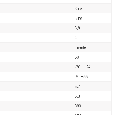
Kina
Kina
3,9
4
Inverter
50
-30…+24
-5...+55
5,7
6,3
380