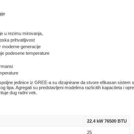
ije
je u rezimu mirovanja,
oska prihvatljivost
r moderne generacije
je podesene temperature
ormansi
mperature
oljne jedinice iz GREE-a su dizajnirane da stvore efikasan sistem 
og tipa. Agregati su predstavljeni modelima razlicitih kapaciteta i opre
uje dug radni vek.
22.4 kW 76500 BTU
25