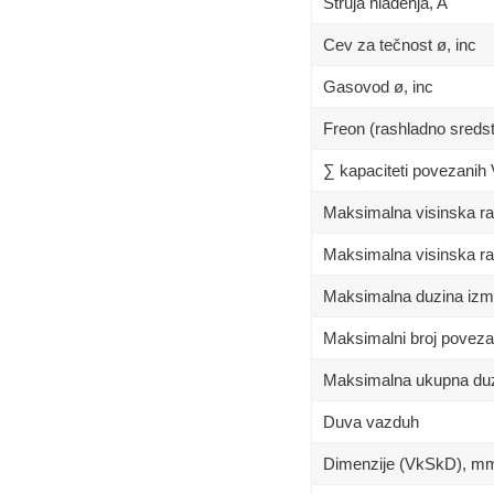
Struja hlađenja, A
Cev za tečnost ø, inc
Gasovod ø, inc
Freon (rashladno sreds
∑ kapaciteti povezanih
Maksimalna visinska raz
Maksimalna visinska raz
Maksimalna duzina izm
Maksimalni broj poveza
Maksimalna ukupna duz
Duva vazduh
Dimenzije (VkSkD), m