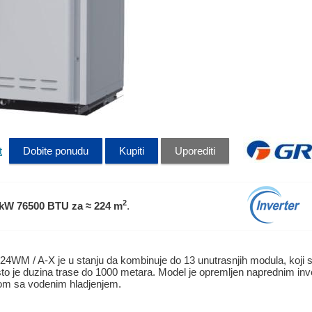
t
Dobite ponudu
Kupiti
Uporediti
2
 kW 76500 BTU
za ≈ 224 m
.
4WM / A-X je u stanju da kombinuje do 13 unutrasnjih modula, koji s
sto je duzina trase do 1000 metara. Model je opremljen naprednim i
om sa vodenim hladjenjem.