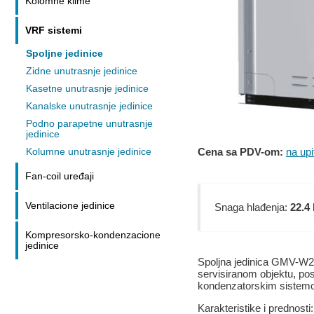
Kolomne klime
VRF sistemi
Spoljne jedinice
Zidne unutrasnje jedinice
Kasetne unutrasnje jedinice
Kanalske unutrasnje jedinice
Podno parapetne unutrasnje
jedinice
Cena sa PDV-om:
na upi
Kolumne unutrasnje jedinice
Fan-coil uređaji
Ventilacione jedinice
Snaga hlađenja:
22.4
Kompresorsko-kondenzacione
jedinice
Spoljna jedinica GMV-W22
servisiranom objektu, po
kondenzatorskim sistem
Karakteristike i prednosti: