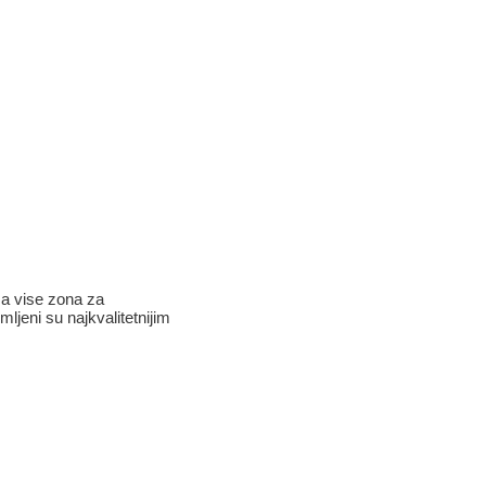
sa vise zona za
mljeni su najkvalitetnijim