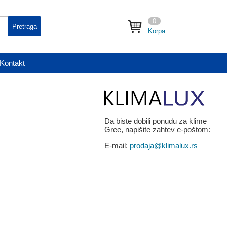
0
Pretraga
Korpa
Kontakt
Da biste dobili ponudu za klime
Gree, napišite zahtev e-poštom:
E-mail:
prodaja@klimalux.rs