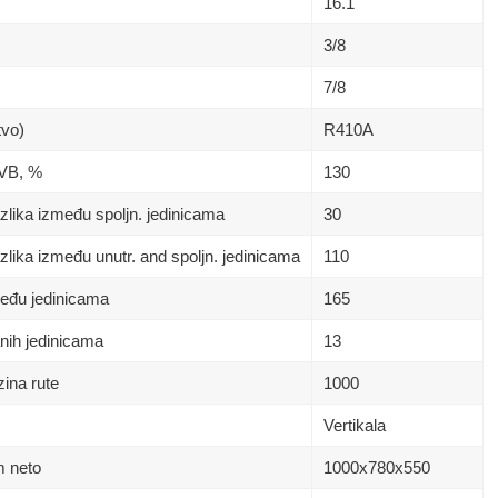
16.1
3/8
7/8
tvo)
R410A
 VB, %
130
lika između spoljn. jedinicama
30
lika između unutr. and spoljn. jedinicama
110
eđu jedinicama
165
nih jedinicama
13
ina rute
1000
Vertikala
m neto
1000х780х550