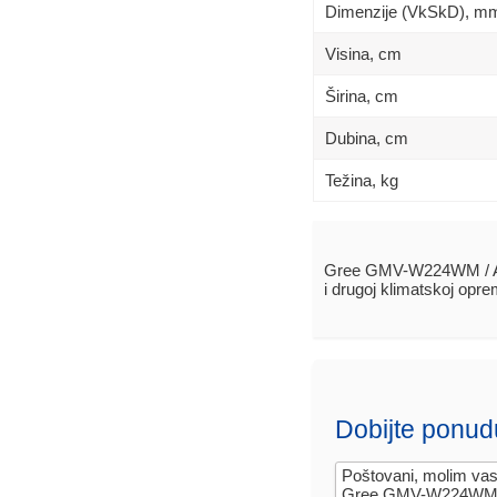
Dimenzije (VkSkD), mm
Visina, сm
Širina, сm
Dubina, сm
Težina, kg
Gree GMV-W224WM / A-
i drugoj klimatskoj opr
Dobijte ponud