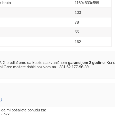
 bruto
1160х833х599
100
78
55
162
X predlažemo da kupite sa zvaničnom
garancijom 2 godine
. Kons
emi Gree možete dobiti pozivom na +381 62 177-96-39 .
u