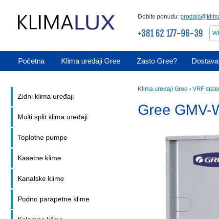
Dobite ponudu:
prodaja@klima
+381 62 177-96-39
Wh
Početna
Klima uređaji Gree
Zasto Gree?
Dostava 
Klima uređaji Gree
›
VRF siste
Zidni klima uređaji
Gree GMV-
Multi split klima uređaji
Toplotne pumpe
Kasetne klime
Kanalske klime
Podno parapetne klime