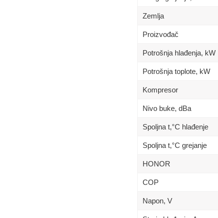
Zemlja
Proizvođač
Potrošnja hlađenja, kW
Potrošnja toplote, kW
Kompresor
Nivo buke, dBa
Spoljna t,°C hlađenje
Spoljna t,°C grejanje
HONOR
COP
Napon, V