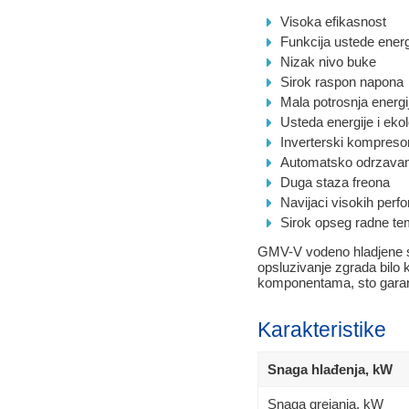
Visoka efikasnost
Funkcija ustede energ
Nizak nivo buke
Sirok raspon napona
Mala potrosnja energi
Usteda energije i ekol
Inverterski kompreso
Automatsko odrzavan
Duga staza freona
Navijaci visokih perf
Sirok opseg radne te
GMV-V vodeno hladjene sp
opsluzivanje zgrada bilo k
komponentama, sto garant
Karakteristike
Snaga hlađenja, kW
Snaga grejanja, kW