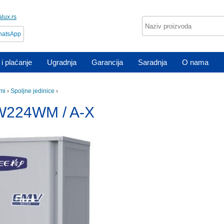
lux.rs
atsApp
i plaćanje
Ugradnja
Garancija
Saradnja
O nama
mi
›
Spoljne jedinice
›
W224WM / A-X