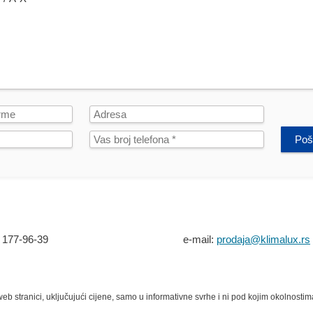
Poša
 177-96-39
e-mail:
prodaja@klimalux.rs
eb stranici, uključujući cijene, samo u informativne svrhe i ni pod kojim okolnosti