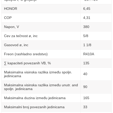
HONOR
6,45
COP
4,31
Napon, V
380
Cev za tečnost ø, inc
5/8
Gasovod ø, inc
1 1/8
Freon (rashladno sredstvo)
R410A
∑ kapaciteti povezanih VB, %
135
Maksimalna visinska razlika između spoljn.
40
jedinicama
Maksimalna visinska razlika između unutr. and
90
spoljn. jedinicama
Maksimalna duzina između jedinicama
165
Maksimalni broj povezanih jedinicama
33