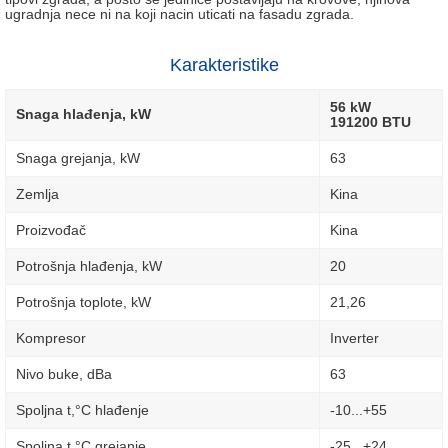
ugradnja nece ni na koji nacin uticati na fasadu zgrada.
Karakteristike
56 kW
Snaga hlađenja, kW
191200 BTU
Snaga grejanja, kW
63
Zemlja
Kina
Proizvođač
Kina
Potrošnja hlađenja, kW
20
Potrošnja toplote, kW
21,26
Kompresor
Inverter
Nivo buke, dBa
63
Spoljna t,°C hlađenje
-10...+55
Spoljna t,°C grejanje
-25...+24