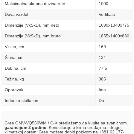
Maksimalna ukupna duzina rute
1000
Duva vazduh
Vertikala
Dimenzije (VkSkD), mm neto
1690х1340х775
Dimenzije (VkSkD), mm bruto
1855х1400х830
Visina, сm
169
Širina, сm
134
Dubina, сm
77,5
Težina, kg
385
Oporavak
Ima
Indoor installation
Da
Gree GMV-VQ560WM / C-X predlažemo da kupite sa zvaničnom
garancijom 2 godine
. Konsultacije o klima uređajima i drugoj
klimatskoj opremi Gree možete dobiti pozivom na +381 62 177-