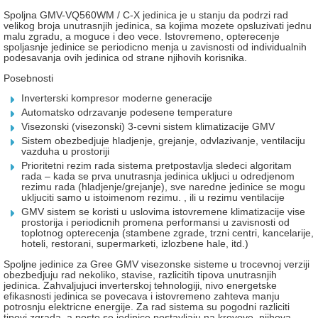
Spoljna GMV-VQ560WM / C-X jedinica je u stanju da podrzi rad
velikog broja unutrasnjih jedinica, sa kojima mozete opsluzivati jednu
malu zgradu, a moguce i deo vece. Istovremeno, opterecenje
spoljasnje jedinice se periodicno menja u zavisnosti od individualnih
podesavanja ovih jedinica od strane njihovih korisnika.
Posebnosti
Inverterski kompresor moderne generacije
Automatsko odrzavanje podesene temperature
Visezonski (visezonski) 3-cevni sistem klimatizacije GMV
Sistem obezbedjuje hladjenje, grejanje, odvlazivanje, ventilaciju
vazduha u prostoriji
Prioritetni rezim rada sistema pretpostavlja sledeci algoritam
rada – kada se prva unutrasnja jedinica ukljuci u odredjenom
rezimu rada (hladjenje/grejanje), sve naredne jedinice se mogu
ukljuciti samo u istoimenom rezimu. , ili u rezimu ventilacije
GMV sistem se koristi u uslovima istovremene klimatizacije vise
prostorija i periodicnih promena performansi u zavisnosti od
toplotnog opterecenja (stambene zgrade, trzni centri, kancelarije,
hoteli, restorani, supermarketi, izlozbene hale, itd.)
Spoljne jedinice za Gree GMV visezonske sisteme u trocevnoj verziji
obezbedjuju rad nekoliko, stavise, razlicitih tipova unutrasnjih
jedinica. Zahvaljujuci inverterskoj tehnologiji, nivo energetske
efikasnosti jedinica se povecava i istovremeno zahteva manju
potrosnju elektricne energije. Za rad sistema su pogodni razliciti
tipovi zgrada, a posto se jedinice postavljaju na krovove, njihova