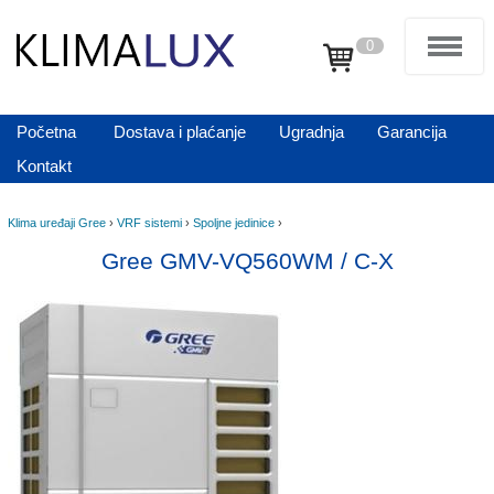
0
Početna
Dostava i plaćanje
Ugradnja
Garancija
Kontakt
Klima uređaji Gree
›
VRF sistemi
›
Spoljne jedinice
›
Gree GMV-VQ560WM / C-X