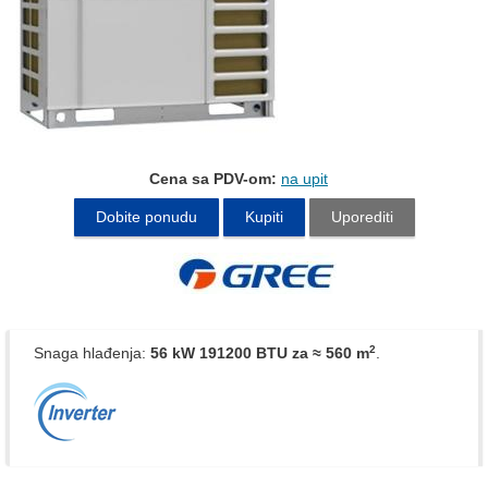
Cena sa PDV-om:
na upit
Dobite ponudu
Kupiti
Uporediti
2
Snaga hlađenja:
56 kW 191200 BTU
za ≈ 560 m
.