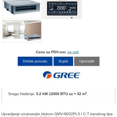
Cena sa PDV-om:
na upit
Dobite ponudu
Kupiti
Uporediti
2
Snaga hlađenja:
3.2 kW 12000 BTU
za ≈ 32 m
.
Upravljanje unutrasnjim blokom GMV-ND32PLS / C-T kanalnog tipa