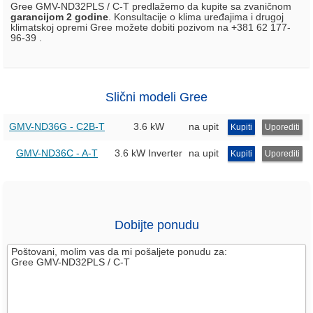
Gree GMV-ND32PLS / C-T predlažemo da kupite sa zvaničnom
garancijom 2 godine
. Konsultacije o klima uređajima i drugoj
klimatskoj opremi Gree možete dobiti pozivom na +381 62 177-
96-39 .
Slični modeli Gree
GMV-ND36G - C2B-T
3.6 kW
na upit
Kupiti
Uporediti
GMV-ND36C - A-T
3.6 kW Inverter
na upit
Kupiti
Uporediti
Dobijte ponudu