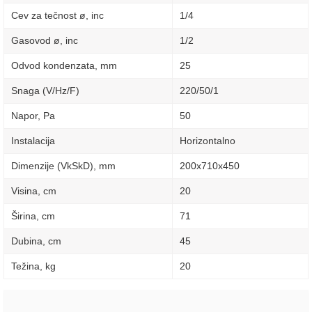
Cev za tečnost ø, inc
1/4
Gasovod ø, inc
1/2
Odvod kondenzata, mm
25
Snaga (V/Hz/F)
220/50/1
Napor, Pa
50
Instalacija
Horizontalno
Dimenzije (VkSkD), mm
200х710х450
Visina, сm
20
Širina, сm
71
Dubina, сm
45
Težina, kg
20