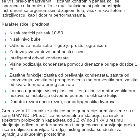
se vrsi preko infracrvenih ili zicanih kontrolnih panela koji se
isporucuju u kompletu. To je multifunkcionalni poluindustrijski
instrument sa ergonomskim dizajnom tela, visokim kvalitetom i
izdrzljivoscu, kao i dobrim performansama.
Karakteristike i prednosti:
Nizak staticki pritisak 10-50
Nizak nivo buke
Odlicno za male sobe ili gde je prostor ogranicen.
Zadovoljava zahteve udobnosti i tisine.
Inteligentni odvod kondenzata
Visina podizanja kondenzata pomocu drenazne pumpe dostize 1
m.
Zastitne funkcije: zastita od prelivanja kondenzata, zastita od
smrzavanja, zastita od preopterecenja motora ventilatora, zastita
od kvara temperaturnog senzora.
Lakoca ugradnje: viseci plasticni filter, uklonjivi motor ventilatora,
nezavisna instalacija odvodne pumpe i elektricne kutije.
Dodatni rezimi nocni rezim, samodijagnostika kvarova
Gree-ove VRF kanalske jedinice pete generacije predstavljene su u
seriji GMV-ND...PLS/CT za horizontalnu instalaciju, sa sirokim
spektrom proizvodnih kapaciteta od 2,2 kV do 14 kV u rezimu
hladjenja, odlicnim performansama i mogucnoscu upravljanja preko
zicani daljinski upravljac. Uredjaji niskog pritiska su idealni za
ugradnju u skucenim prostorima.