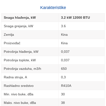
Karakteristike
Snaga hlađenja, kW
3.2 kW 12000 BTU
Snaga grejanja, kW
3.6
Zemlja
Kina
Proizvođač
Kina
Potrošnja hlađenja, kW
0,037
Potrošnja toplote, kW
0,037
Potrošnja vazduha, m3/h
650
Radna struja, А
0,3
Rashladno sredstvo
R410A
Min. nivo buke, dBa
30
Maks. nivo buke, dBa
38