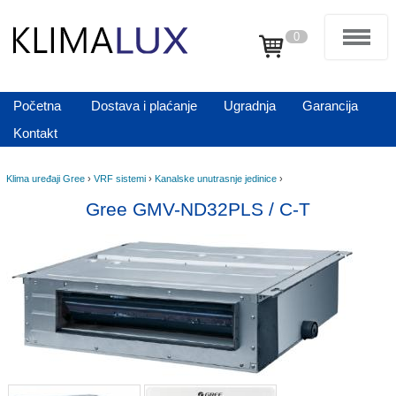
0
Početna
Dostava i plaćanje
Ugradnja
Garancija
Kontakt
Klima uređaji Gree
›
VRF sistemi
›
Kanalske unutrasnje jedinice
›
Gree GMV-ND32PLS / C-T