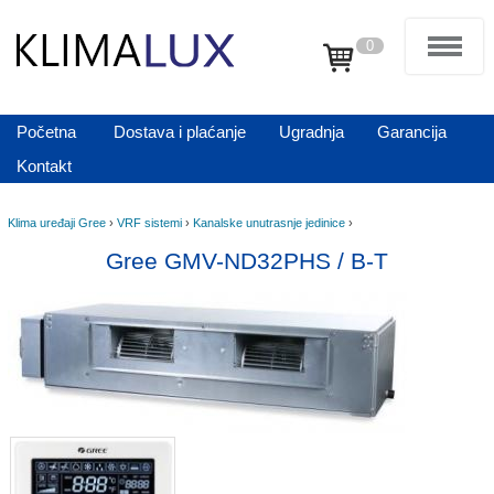
0
Početna
Dostava i plaćanje
Ugradnja
Garancija
Kontakt
Klima uređaji Gree
›
VRF sistemi
›
Kanalske unutrasnje jedinice
›
Gree GMV-ND32PHS / B-T