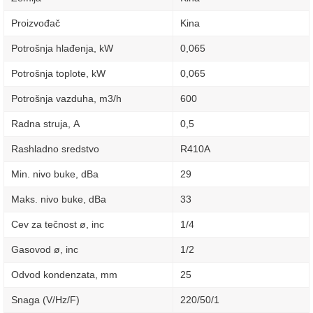
Proizvođač
Kina
Potrošnja hlađenja, kW
0,065
Potrošnja toplote, kW
0,065
Potrošnja vazduha, m3/h
600
Radna struja, А
0,5
Rashladno sredstvo
R410A
Min. nivo buke, dBa
29
Maks. nivo buke, dBa
33
Cev za tečnost ø, inc
1/4
Gasovod ø, inc
1/2
Odvod kondenzata, mm
25
Snaga (V/Hz/F)
220/50/1