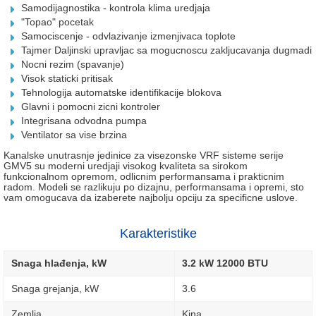
Samodijagnostika - kontrola klima uredjaja
"Topao" pocetak
Samociscenje - odvlazivanje izmenjivaca toplote
Tajmer Daljinski upravljac sa mogucnoscu zakljucavanja dugmadi
Nocni rezim (spavanje)
Visok staticki pritisak
Tehnologija automatske identifikacije blokova
Glavni i pomocni zicni kontroler
Integrisana odvodna pumpa
Ventilator sa vise brzina
Kanalske unutrasnje jedinice za visezonske VRF sisteme serije
GMV5 su moderni uredjaji visokog kvaliteta sa sirokom
funkcionalnom opremom, odlicnim performansama i prakticnim
radom. Modeli se razlikuju po dizajnu, performansama i opremi, sto
vam omogucava da izaberete najbolju opciju za specificne uslove.
Karakteristike
Snaga hlađenja, kW
3.2 kW 12000 BTU
Snaga grejanja, kW
3.6
Zemlja
Kina