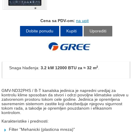
Cena sa PDV-om:
na upit
Dobite ponudu
Kupiti
Uporediti
2
Snaga hlađenja:
3.2 kW 12000 BTU
za ≈ 32 m
.
GMV-ND32PHS / B-T kanalska jedinica je napredni uredjaj za
kontrolu klime sposoban da stvori i odrzi povoljne klimatske uslove u
zatvorenom prostoru tokom cele godine. Jedinica je opremljena
savremenim sistemom zastite koji obezbedjuje njegovu sigurnost
tokom rada, a takodje je opremljen pouzdanom i efikasnom
kontrolom.
Karakteristike i prednosti:
Filter "Mehanicki (plasticna mreza)"