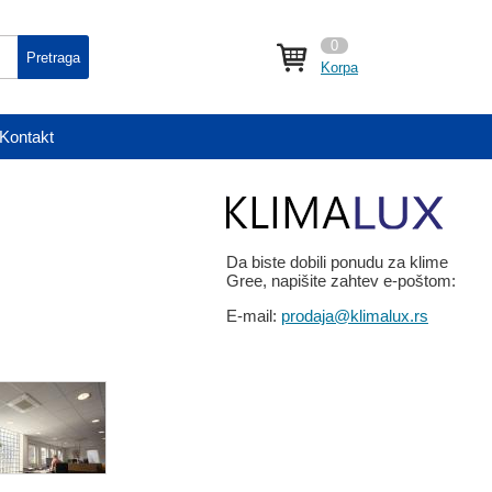
0
Pretraga
Korpa
Kontakt
Da biste dobili ponudu za klime
Gree, napišite zahtev e-poštom:
E-mail:
prodaja@klimalux.rs