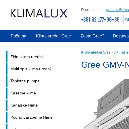
Dobite ponudu:
prodaja@klima
+381 62 177-96-39
Wh
Početna
Klima uređaji Gree
Zasto Gree?
Dostava 
Klima uređaji Gree
›
VRF siste
Zidni klima uređaji
Gree GMV-N
Multi split klima uređaji
Toplotne pumpe
Kasetne klime
Kanalske klime
Podno parapetne klime