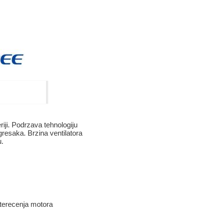
i. Podrzava tehnologiju
resaka. Brzina ventilatora
u.
pterecenja motora