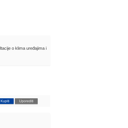
ltacije o klima uređajima i
Kupiti
Uporediti