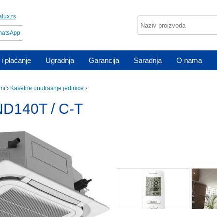
lux.rs
atsApp
i plaćanje
Ugradnja
Garancija
Saradnja
O nama
mi
›
Kasetne unutrasnje jedinice
›
D140T / C-T