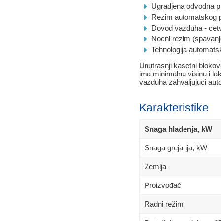
Ugradjena odvodna 
Rezim automatskog po
Dovod vazduha - cet
Nocni rezim (spavanj
Tehnologija automatsk
Unutrasnji kasetni bloko
ima minimalnu visinu i lak
vazduha zahvaljujuci au
Karakteristike
Snaga hlađenja, kW
Snaga grejanja, kW
Zemlja
Proizvođač
Radni režim