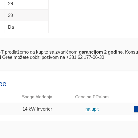
29
39
Da
T predlažemo da kupite sa zvaničnom
garancijom 2 godine
. Konsu
mi Gree možete dobiti pozivom na +381 62 177-96-39 .
ree
Snaga hlađenja
Cena sa PDV-om
14 kW Inverter
na upit