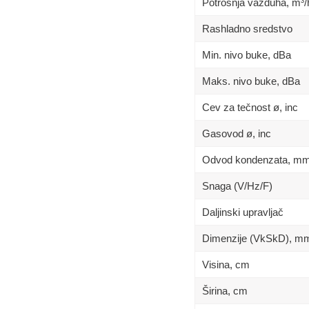
Potrošnja vazduha, m³/
Rashladno sredstvo
Min. nivo buke, dBa
Maks. nivo buke, dBa
Cev za tečnost ø, inc
Gasovod ø, inc
Odvod kondenzata, m
Snaga (V/Hz/F)
Daljinski upravljač
Dimenzije (VkSkD), m
Visina, сm
Širina, сm