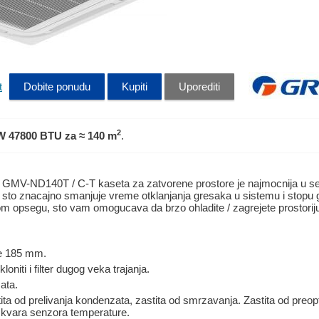
t
Dobite ponudu
Kupiti
Uporediti
2
W 47800 BTU
za ≈ 140 m
.
V-ND140T / C-T kaseta za zatvorene prostore je najmocnija u serij
 sto znacajno smanjuje vreme otklanjanja gresaka u sistemu i stopu g
om opsegu, sto vam omogucava da brzo ohladite / zagrejete prostorij
ne 185 mm.
oniti i filter dugog veka trajanja.
ata.
stita od prelivanja kondenzata, zastita od smrzavanja. Zastita od preo
od kvara senzora temperature.