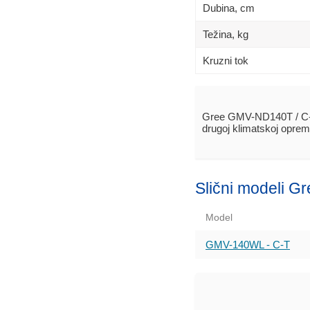
Dubina, сm
Težina, kg
Kruzni tok
Gree GMV-ND140T / C-
drugoj klimatskoj opre
Slični modeli G
Model
GMV-140WL - C-T