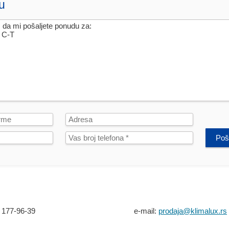
u
Poša
 177-96-39
e-mail:
prodaja@klimalux.rs