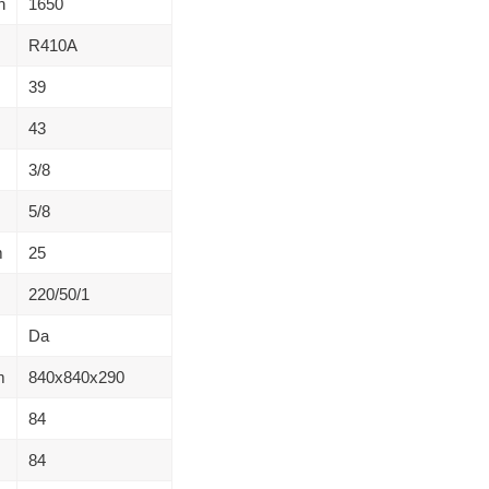
h
1650
R410A
39
43
3/8
5/8
m
25
220/50/1
Da
m
840х840х290
84
84