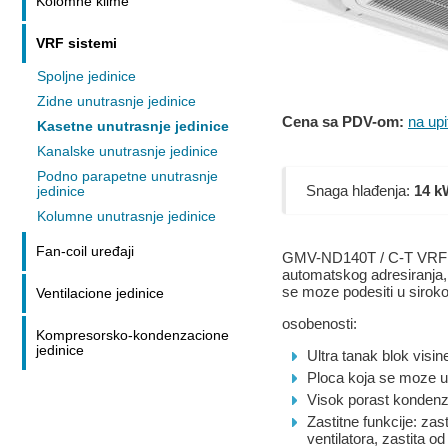
Kolomne klime
VRF sistemi
Spoljne jedinice
Zidne unutrasnje jedinice
Cena sa PDV-om:
na upi
Kasetne unutrasnje jedinice
Kanalske unutrasnje jedinice
Podno parapetne unutrasnje
Snaga hlađenja:
14 k
jedinice
Kolumne unutrasnje jedinice
Fan-coil uređaji
GMV-ND140T / C-T VRF GM
automatskog adresiranja,
se moze podesiti u sirok
Ventilacione jedinice
osobenosti:
Kompresorsko-kondenzacione
jedinice
Ultra tanak blok visi
Ploca koja se moze ukl
Visok porast kondenz
Zastitne funkcije: za
ventilatora, zastita 