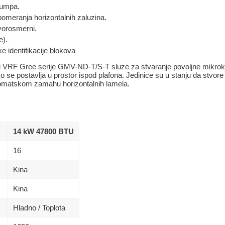
pumpa.
meranja horizontalnih zaluzina.
vorosmerni.
e).
e identifikacije blokova
vi VRF Gree serije GMV-ND-T/S-T sluze za stvaranje povoljne mikrokl
o se postavlja u prostor ispod plafona. Jedinice su u stanju da stvore
tomatskom zamahu horizontalnih lamela.
14 kW 47800 BTU
16
Kina
Kina
Hladno / Toplota