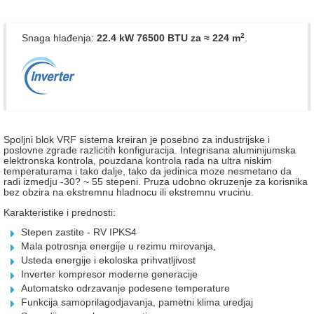
2
Snaga hlađenja:
22.4 kW 76500 BTU
za ≈ 224 m
.
Spoljni blok VRF sistema kreiran je posebno za industrijske i
poslovne zgrade razlicitih konfiguracija. Integrisana aluminijumska
elektronska kontrola, pouzdana kontrola rada na ultra niskim
temperaturama i tako dalje, tako da jedinica moze nesmetano da
radi izmedju -30? ~ 55 stepeni. Pruza udobno okruzenje za korisnika
bez obzira na ekstremnu hladnocu ili ekstremnu vrucinu.
Karakteristike i prednosti:
Stepen zastite - RV IPKS4
Mala potrosnja energije u rezimu mirovanja,
Usteda energije i ekoloska prihvatljivost
Inverter kompresor moderne generacije
Automatsko odrzavanje podesene temperature
Funkcija samoprilagodjavanja, pametni klima uredjaj