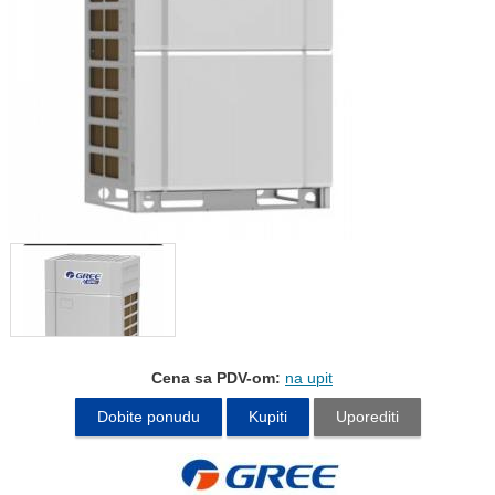
Cena sa PDV-om:
na upit
Dobite ponudu
Kupiti
Uporediti