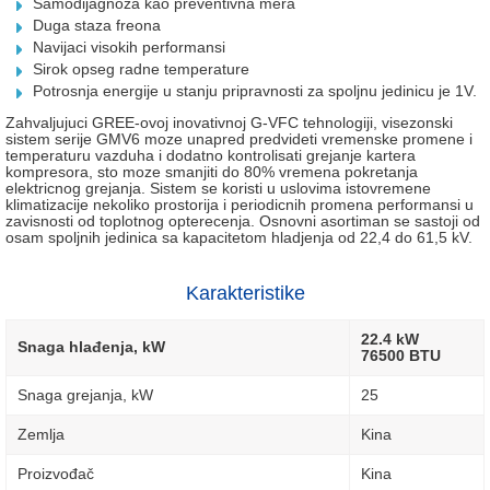
Samodijagnoza kao preventivna mera
Duga staza freona
Navijaci visokih performansi
Sirok opseg radne temperature
Potrosnja energije u stanju pripravnosti za spoljnu jedinicu je 1V.
Zahvaljujuci GREE-ovoj inovativnoj G-VFC tehnologiji, visezonski
sistem serije GMV6 moze unapred predvideti vremenske promene i
temperaturu vazduha i dodatno kontrolisati grejanje kartera
kompresora, sto moze smanjiti do 80% vremena pokretanja
elektricnog grejanja. Sistem se koristi u uslovima istovremene
klimatizacije nekoliko prostorija i periodicnih promena performansi u
zavisnosti od toplotnog opterecenja. Osnovni asortiman se sastoji od
osam spoljnih jedinica sa kapacitetom hladjenja od 22,4 do 61,5 kV.
Karakteristike
22.4 kW
Snaga hlađenja, kW
76500 BTU
Snaga grejanja, kW
25
Zemlja
Kina
Proizvođač
Kina