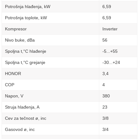
Potrošnja hlađenja, kW
6,59
Potrošnja toplote, kW
6,59
Kompresor
Inverter
Nivo buke, dBa
56
Spoljna t,°C hlađenje
-5...+55
Spoljna t,°C grejanje
-30...+24
HONOR
3,4
COP
4
Napon, V
380
Struja hlađenja, A
23
Cev za tečnost ø, inc
3/8
Gasovod ø, inc
3/4