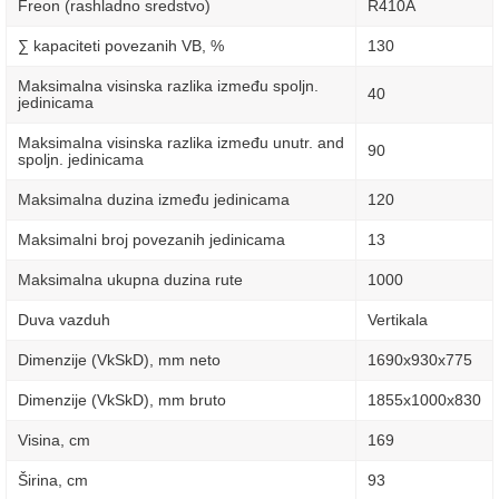
Freon (rashladno sredstvo)
R410A
∑ kapaciteti povezanih VB, %
130
Maksimalna visinska razlika između spoljn.
40
jedinicama
Maksimalna visinska razlika između unutr. and
90
spoljn. jedinicama
Maksimalna duzina između jedinicama
120
Maksimalni broj povezanih jedinicama
13
Maksimalna ukupna duzina rute
1000
Duva vazduh
Vertikala
Dimenzije (VkSkD), mm neto
1690х930х775
Dimenzije (VkSkD), mm bruto
1855х1000х830
Visina, сm
169
Širina, сm
93