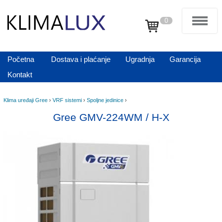
0
Početna
Dostava i plaćanje
Ugradnja
Garancija
Kontakt
Klima uređaji Gree
›
VRF sistemi
›
Spoljne jedinice
›
Gree GMV-224WM / H-X