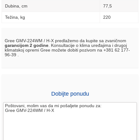
Dubina, сm
77,5
Težina, kg
220
Gree GMV-224WM / H-X predlažemo da kupite sa zvaničnom
garancijom 2 godine
. Konsultacije o klima uređajima i drugoj
klimatskoj opremi Gree možete dobiti pozivom na +381 62 177-
96-39 .
Dobijte ponudu