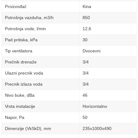
Proizvođač
Kina
Potrošnja vazduha, m3/h
850
Potrošnja vode, l/min
12,6
Pad pritiska, kPa
30
Tip ventilatora
Dvocevni
Prečnik drenaže
3/4
Ulazni precnik voda
3/4
Precnik izlaza voda
3/4
Nivo buke, dBa
46
Vrsta instalacije
Horizontalno
Napor, Pa
50
Dimenzije (VkSkD), mm
235х1000х490