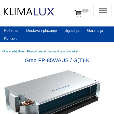
0
Početna
Dostava i plaćanje
Ugradnja
Garancija
Kontakt
Klima uređaji Gree
›
Fan-coil uređaji
›
Kanalski fan-coil uredjaji
›
Gree FP-85WAUS / G(T)-K