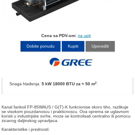
Cena sa PDV-om:
na upit
Dobite ponudu
Kupiti
Uporediti
2
Snaga hlađenja:
5 kW 18000 BTU
za ≈ 50 m
.
Kanal fankoil FP-85WAUS / G(T)-K funkcionise skoro tiho, razlikuje
se visokom pouzdanoscu i prakticnoscu. Ova oprema se uglavnom
koristi u industrijske svrhe, moze se kontrolisati centralno ili pomocu
zicanog daljinskog upravljaca.
Karakteristike i prednosti: