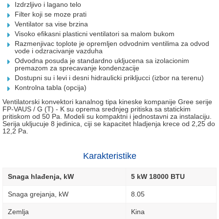
Izdrzljivo i lagano telo
Filter koji se moze prati
Ventilator sa vise brzina
Visoko efikasni plasticni ventilatori sa malom bukom
Razmenjivac toplote je opremljen odvodnim ventilima za odvod
vode i odzracivanje vazduha
Odvodna posuda je standardno ukljucena sa izolacionim
premazom za sprecavanje kondenzacije
Dostupni su i levi i desni hidraulicki prikljucci (izbor na terenu)
Kontrolna tabla (opcija)
Ventilatorski konvektori kanalnog tipa kineske kompanije Gree serije
FP-VAUS / G (T) - K su oprema srednjeg pritiska sa statickim
pritiskom od 50 Pa. Modeli su kompaktni i jednostavni za instalaciju.
Serija ukljucuje 8 jedinica, ciji se kapacitet hladjenja krece od 2,25 do
12,2 Pa.
Karakteristike
Snaga hlađenja, kW
5 kW 18000 BTU
Snaga grejanja, kW
8.05
Zemlja
Kina