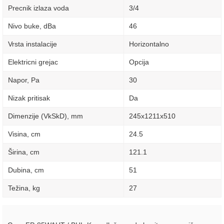
Precnik izlaza voda
3/4
Nivo buke, dBa
46
Vrsta instalacije
Horizontalno
Elektricni grejac
Opcija
Napor, Pa
30
Nizak pritisak
Da
Dimenzije (VkSkD), mm
245x1211x510
Visina, сm
24.5
Širina, сm
121.1
Dubina, сm
51
Težina, kg
27