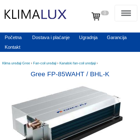
0
Početna
Dostava i plaćanje
Ugradnja
Garancija
Kontakt
Klima uređaji Gree
›
Fan-coil uređaji
›
Kanalski fan-coil uredjaji
›
Gree FP-85WAHT / BHL-K