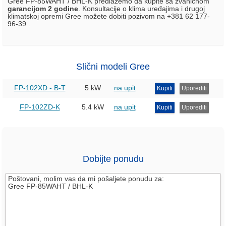
Gree FP-85WAHT / BHL-K predlažemo da kupite sa zvaničnom
garancijom 2 godine
. Konsultacije o klima uređajima i drugoj
klimatskoj opremi Gree možete dobiti pozivom na +381 62 177-
96-39 .
Slični modeli Gree
FP-102XD - B-T
5 kW
na upit
Kupiti
Uporediti
FP-102ZD-K
5.4 kW
na upit
Kupiti
Uporediti
Dobijte ponudu