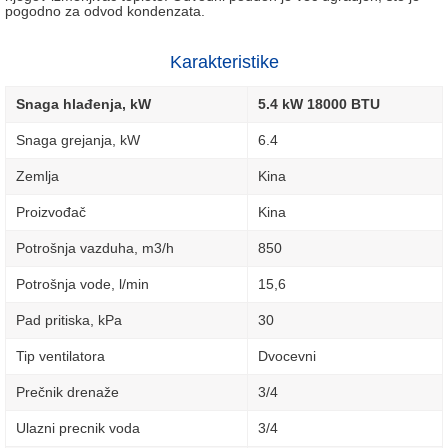
pogodno za odvod kondenzata.
Karakteristike
Snaga hlađenja, kW
5.4 kW 18000 BTU
Snaga grejanja, kW
6.4
Zemlja
Kina
Proizvođač
Kina
Potrošnja vazduha, m3/h
850
Potrošnja vode, l/min
15,6
Pad pritiska, kPa
30
Tip ventilatora
Dvocevni
Prečnik drenaže
3/4
Ulazni precnik voda
3/4