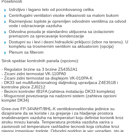
Posebnosti
Izdrzljivo i lagano telo od pocinkovanog celika
Centrifugalni ventilatori visoke efikasnosti sa malom bukom
Razmenjivac toplote je opremljen odvodnim ventilima za odvod
vode i odzracivanje vazduha
Odvodna posuda je standardno ukljucena sa izolacionim
premazom za sprecavanje kondenzacije
Dostupni su i levi i desni hidraulicki prikljucci (izbor na terenu). U
kompletu sa trosmernim ventilom sa aktuatorom (opcija)
Plenum sa filterom
Sirok spektar kontrolnih panela (opciono):
- Regulator brzine sa 3 brzine Z54352A1
- Zicani zidni termostat VK-110PA0
- Zicani zidni termostat sa displejom VK-010PA-K
- DK33 set multifunkcionalnog daljinskog upravljaca Z4E351B i
kontrolne ploce ZJ0212
- Bezicni kontroler IB1FA (zahteva instalaciju DK33 kompleta)
- Mogucnost povezivanja na nadzorni sistem (zahteva opcioni
komplet DK34)
Gree-ove FP-34VAHT/BHL-K ventilokonvektorske jedinice su
dizajnirane da se koriste i za grejanje i za hladjenje prostora
snabdevanjem vazduha na temperaturi koju definise korisnik kroz
siroku mrezu kanala. Temperatura protoka vazduha varira u
zavisnosti od temperature rashladne tecnosti koja cirkulise kroz
njegov izmenjivac toplote. Odvodni poddon je vec ugradjen, sto je