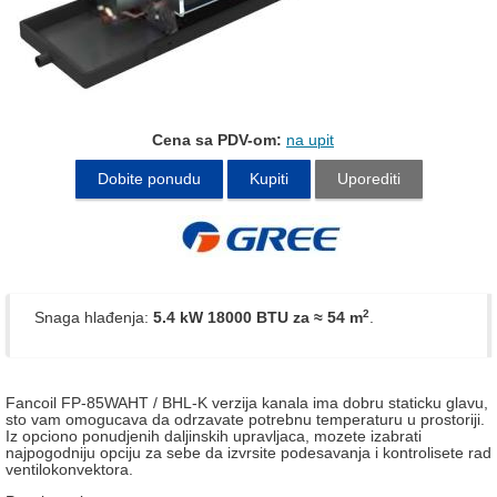
Cena sa PDV-om:
na upit
Dobite ponudu
Kupiti
Uporediti
2
Snaga hlađenja:
5.4 kW 18000 BTU
za ≈ 54 m
.
Fancoil FP-85WAHT / BHL-K verzija kanala ima dobru staticku glavu,
sto vam omogucava da odrzavate potrebnu temperaturu u prostoriji.
Iz opciono ponudjenih daljinskih upravljaca, mozete izabrati
najpogodniju opciju za sebe da izvrsite podesavanja i kontrolisete rad
ventilokonvektora.