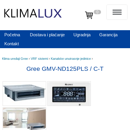
0
Početna
Dostava i plaćanje
Ugradnja
Garancija
Kontakt
Klima uređaji Gree
›
VRF sistemi
›
Kanalske unutrasnje jedinice
›
Gree GMV-ND125PLS / C-T