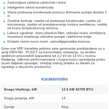
Zadovoljava zahteve udobnosti i tisine.
Inteligentni odvod kondenzata
Visina podizanja kondenzata pomocu drenazne pumpe dostize 1
m.
Zastitne funkcije: zastita od prelivanja kondenzata, zastita od
smrzavanja, zastita od preopterecenja motora ventilatora, zastita
od kvara temperaturnog senzora.
Lakoca ugradnje: viseci plasticni filter, uklonjivi motor ventilatora,
nezavisna instalacija odvodne pumpe i elektricne kutije.
Dodatni rezimi nocni rezim, samodijagnostika kvarova
Gree-ove VRF kanalske jedinice pete generacije predstavljene su u
seriji GMV-ND...PLS/CT za horizontalnu instalaciju, sa sirokim
spektrom proizvodnih kapaciteta od 2,2 kV do 14 kV u rezimu
hladjenja, odlicnim performansama i mogucnoscu upravljanja preko
zicani daljinski upravljac. Uredjaji niskog pritiska su idealni za
ugradnju u skucenim prostorima.
Karakteristike
Snaga hlađenja, kW
12.5 kW 42700 BTU
Snaga grejanja, kW
14
Zemlja
Kina