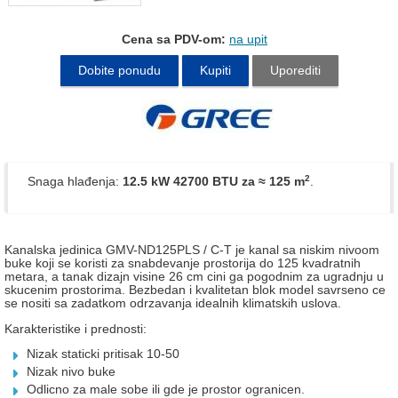
Cena sa PDV-om:
na upit
Dobite ponudu
Kupiti
Uporediti
2
Snaga hlađenja:
12.5 kW 42700 BTU
za ≈ 125 m
.
Kanalska jedinica GMV-ND125PLS / C-T je kanal sa niskim nivoom
buke koji se koristi za snabdevanje prostorija do 125 kvadratnih
metara, a tanak dizajn visine 26 cm cini ga pogodnim za ugradnju u
skucenim prostorima. Bezbedan i kvalitetan blok model savrseno ce
se nositi sa zadatkom odrzavanja idealnih klimatskih uslova.
Karakteristike i prednosti:
Nizak staticki pritisak 10-50
Nizak nivo buke
Odlicno za male sobe ili gde je prostor ogranicen.