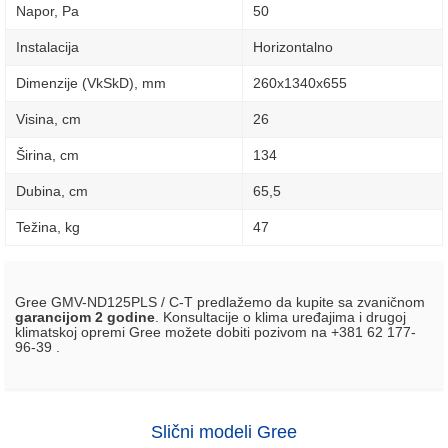
Napor, Pa
50
Instalacija
Horizontalno
Dimenzije (VkSkD), mm
260х1340х655
Visina, сm
26
Širina, сm
134
Dubina, сm
65,5
Težina, kg
47
Gree GMV-ND125PLS / C-T predlažemo da kupite sa zvaničnom
garancijom 2 godine
. Konsultacije o klima uređajima i drugoj
klimatskoj opremi Gree možete dobiti pozivom na +381 62 177-
96-39 .
Slični modeli Gree