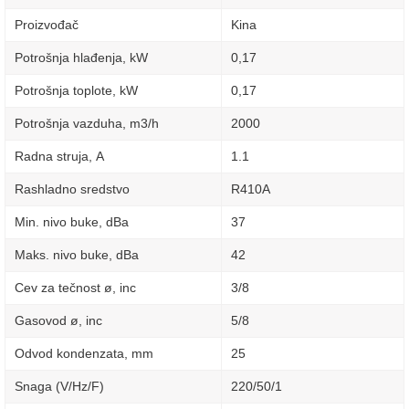
Proizvođač
Kina
Potrošnja hlađenja, kW
0,17
Potrošnja toplote, kW
0,17
Potrošnja vazduha, m3/h
2000
Radna struja, А
1.1
Rashladno sredstvo
R410A
Min. nivo buke, dBa
37
Maks. nivo buke, dBa
42
Cev za tečnost ø, inc
3/8
Gasovod ø, inc
5/8
Odvod kondenzata, mm
25
Snaga (V/Hz/F)
220/50/1